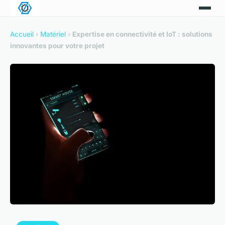
Accueil
›
Matériel
›
Expertise en connectivité et IoT : solutions
innovantes pour votre projet