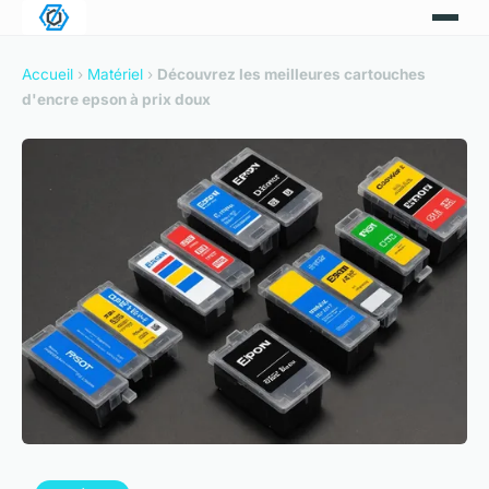
Accueil
›
Matériel
›
Découvrez les meilleures cartouches
d'encre epson à prix doux