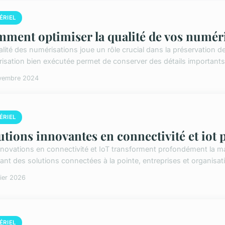
ÉRIEL
ment optimiser la qualité de vos numéri
alité des numérisations joue un rôle crucial dans la préservation
isation bien exécutée permet de conserver des détails importants, 
vembre 2024
ÉRIEL
utions innovantes en connectivité et iot 
nnovations en connectivité et IoT transforment profondément la m
ant des solutions connectées à la pointe, entreprises et organisa
rier 2026
ÉRIEL