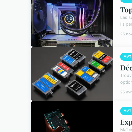
Top
Les s
Ils p
25 no
MAT
Déc
Trouv
optio
25 avr
MAT
Exp
Maîtri