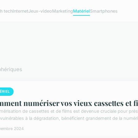
h tech
Internet
Jeux-video
Marketing
Matériel
Smartphones
phériques
ÉRIEL
ment numériser vos vieux cassettes et f
mérisation de cassettes et de films est devenue cruciale pour prés
, vulnérables à la dégradation, bénéficient grandement de la numéris
vembre 2024