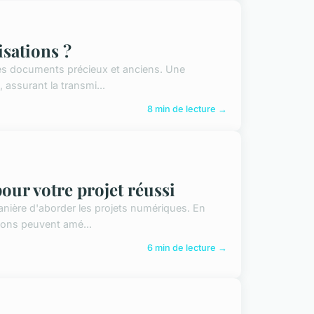
sations ?
 des documents précieux et anciens. Une
assurant la transmi...
8 min de lecture →
pour votre projet réussi
anière d'aborder les projets numériques. En
tions peuvent amé...
6 min de lecture →