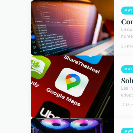
MAT
Com
La qu
numér
25 no
MAT
Sol
Les i
adopt
17 fév
MAT