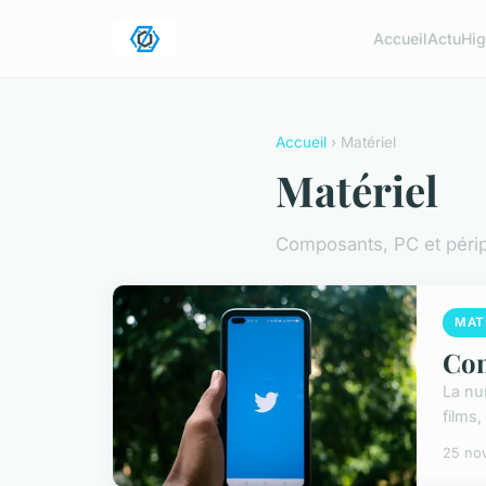
Accueil
Actu
Hig
Accueil
› Matériel
Matériel
Composants, PC et péri
MAT
Com
La nu
films
25 no