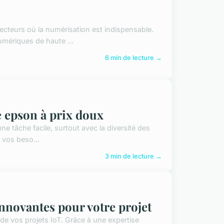
ecteurs où la numérisation est indispensable.
mériques de haute ...
6 min de lecture →
e epson à prix doux
e tâche facile, surtout avec la diversité des
 vos beso...
3 min de lecture →
innovantes pour votre projet
e de vos projets IoT. Grâce à une expertise