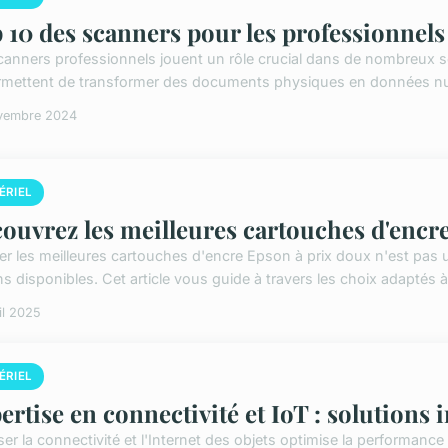
 10 des scanners pour les professionnels
canners professionnels jouent un rôle crucial dans de nombreux s
ermettent de transformer des documents physiques en données nu
vembre 2024
ÉRIEL
ouvrez les meilleures cartouches d'encr
er les meilleures cartouches d'encre Epson à prix doux n'est pas un
ns disponibles. Cet article vous guide à travers les choix adaptés à
il 2025
ÉRIEL
ertise en connectivité et IoT : solutions 
ser la connectivité et l'Internet des objets optimise la performanc